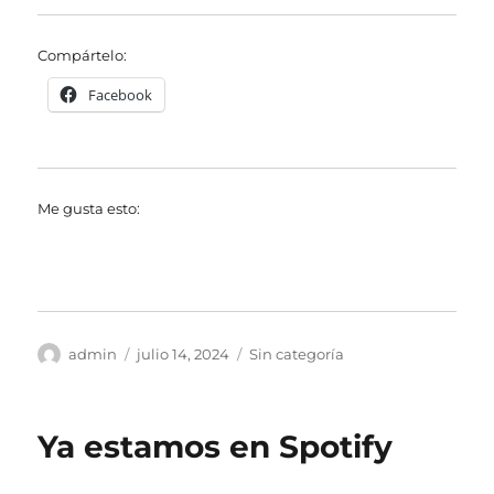
Compártelo:
Facebook
Me gusta esto:
Autor
Publicado
Categorías
admin
julio 14, 2024
Sin categoría
el
Ya estamos en Spotify