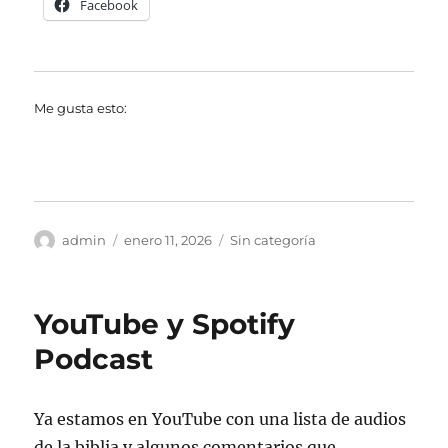
Facebook
Me gusta esto:
Autor
Publicado
Categorías
admin
enero 11, 2026
Sin categoría
el
YouTube y Spotify
Podcast
Ya estamos en YouTube con una lista de audios
de la biblia y algunos comentarios que