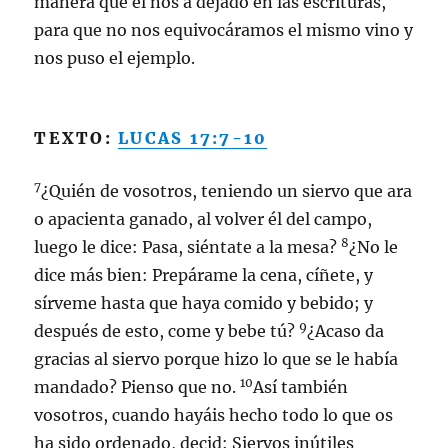
manera que el nos a dejado en las escrituras,
para que no nos equivocáramos el mismo vino y
nos puso el ejemplo.
TEXTO:
LUCAS 17:7-10
7
¿Quién de vosotros, teniendo un siervo que ara
o apacienta ganado, al volver él del campo,
8
luego le dice: Pasa, siéntate a la mesa?
¿No le
dice más bien: Prepárame la cena, cíñete, y
sírveme hasta que haya comido y bebido; y
9
después de esto, come y bebe tú?
¿Acaso da
gracias al siervo porque hizo lo que se le había
10
mandado? Pienso que no.
Así también
vosotros, cuando hayáis hecho todo lo que os
ha sido ordenado, decid: Siervos inútiles