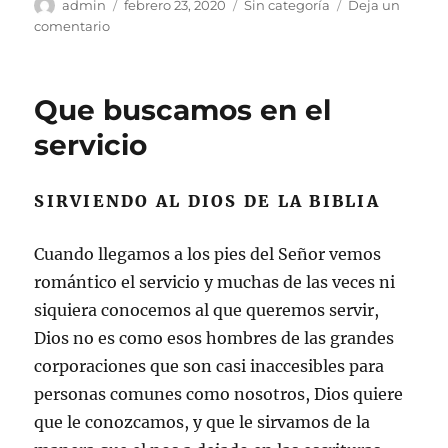
Autor
Publicado
Categorías
admin
febrero 23, 2020
Sin categoría
Deja un
el
en
comentario
La
Posición
del
Que buscamos en el
Cristiano
en
servicio
el
Mundo
SIRVIENDO AL DIOS DE LA BIBLIA
Cuando llegamos a los pies del Señor vemos
romántico el servicio y muchas de las veces ni
siquiera conocemos al que queremos servir,
Dios no es como esos hombres de las grandes
corporaciones que son casi inaccesibles para
personas comunes como nosotros, Dios quiere
que le conozcamos, y que le sirvamos de la