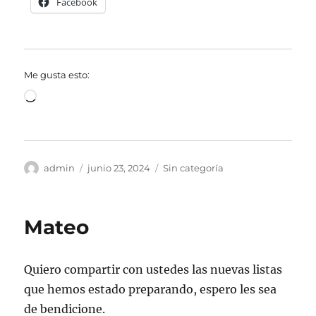
Facebook
Me gusta esto:
Cargando...
Autor
Publicado
Categorías
admin
junio 23, 2024
Sin categoría
el
Mateo
Quiero compartir con ustedes las nuevas listas
que hemos estado preparando, espero les sea
de bendicione.