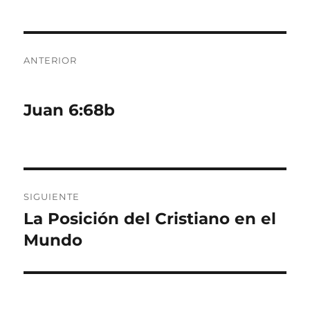
Navegación
ANTERIOR
de
Entrada
anterior:
entradas
Juan 6:68b
SIGUIENTE
La Posición del Cristiano en el
Entrada
siguiente:
Mundo