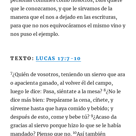
personas comunes como nosotros, Dios quiere
que le conozcamos, y que le sirvamos de la
manera que el nos a dejado en las escrituras,
para que no nos equivocáramos el mismo vino y
nos puso el ejemplo.
TEXTO:
LUCAS 17:7-10
7
¿Quién de vosotros, teniendo un siervo que ara
o apacienta ganado, al volver él del campo,
8
luego le dice: Pasa, siéntate a la mesa?
¿No le
dice más bien: Prepárame la cena, cíñete, y
sírveme hasta que haya comido y bebido; y
9
después de esto, come y bebe tú?
¿Acaso da
gracias al siervo porque hizo lo que se le había
10
mandado? Pienso que no.
Así también