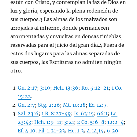
están con Cristo, y contemplan la faz de Dios en
luz y gloria, esperando la plena redención de
sus cuerpos.3 Las almas de los malvados son
arrojadas al infierno, donde permanecen
atormentadas y envueltas en densas tinieblas,
reservadas para el juicio del gran día.4 Fuera de
estos dos lugares para las almas separadas de
sus cuerpos, las Escrituras no admiten ningún
otro.
Gn. 2:17
;
3:19
;
Hch. 13:36
;
Ro. 5:12-21
;
1 Co.
15:22
.
Gn. 2:7
;
Stg. 2:26
;
Mt. 10:28
;
Ec. 12:7
.
Sal. 23:6
;
1 R. 8:27-49
;
Is. 63:15
;
66:1
;
Lc.
23:43
;
Hch. 1:9-11
;
3:21
;
2 Co. 5:6-8
;
12:2-4
;
Ef. 4:10
;
Fil. 1:21-23
;
He. 1:3
;
4:14
,
15
;
6:20
;