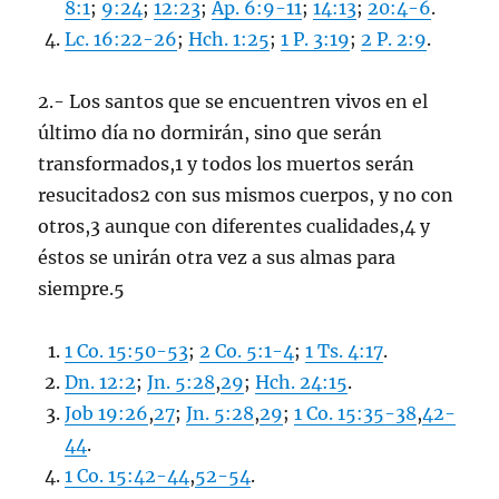
8:1
;
9:24
;
12:23
;
Ap. 6:9-11
;
14:13
;
20:4-6
.
Lc. 16:22-26
;
Hch. 1:25
;
1 P. 3:19
;
2 P. 2:9
.
2.- Los santos que se encuentren vivos en el
último día no dormirán, sino que serán
transformados,1 y todos los muertos serán
resucitados2 con sus mismos cuerpos, y no con
otros,3 aunque con diferentes cualidades,4 y
éstos se unirán otra vez a sus almas para
siempre.5
1 Co. 15:50-53
;
2 Co. 5:1-4
;
1 Ts. 4:17
.
Dn. 12:2
;
Jn. 5:28
,
29
;
Hch. 24:15
.
Job 19:26
,
27
;
Jn. 5:28
,
29
;
1 Co. 15:35-38
,
42-
44
.
1 Co. 15:42-44
,
52-54
.