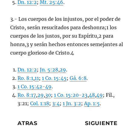
Dn. 12:2
;
Mt. 25:46
.
3.- Los cuerpos de los injustos, por el poder de
Cristo, serán resucitados para deshonra;1 los
cuerpos de los justos, por su Espíritu,2 para
honra,3 y serán hechos entonces semejantes al
cuerpo glorioso de Cristo.4
Dn. 12:2
;
Jn. 5:28
,
29
.
Ro. 8:1
,
11
;
1 Co. 15:45
;
Gá. 6:8
.
1 Co. 15:42-49
.
Ro. 8:17
,
29
,
30
;
1 Co. 15:20-23
,
48
,
49
; Fil.,
3:21;
Col. 1:18
;
3:4
;
1 Jn. 3:2
;
Ap. 1:5
.
ATRAS
SIGUIENTE