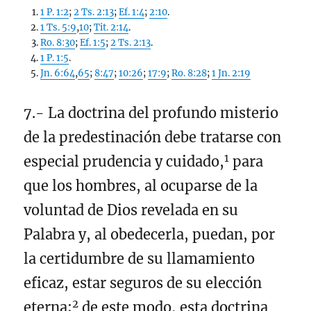
1 P. 1:2
;
2 Ts. 2:13
;
Ef. 1:4
;
2:10
.
1 Ts. 5:9
,
10
;
Tit. 2:14
.
Ro. 8:30
;
Ef. 1:5
;
2 Ts. 2:13
.
1 P. 1:5
.
Jn. 6:64
,
65
;
8:47
;
10:26
;
17:9
;
Ro. 8:28
;
1 Jn. 2:19
7.- La doctrina del profundo misterio
de la predestinación debe tratarse con
1
especial prudencia y cuidado,
para
que los hombres, al ocuparse de la
voluntad de Dios revelada en su
Palabra y, al obedecerla, puedan, por
la certidumbre de su llamamiento
eficaz, estar seguros de su elección
2
eterna;
de este modo, esta doctrina