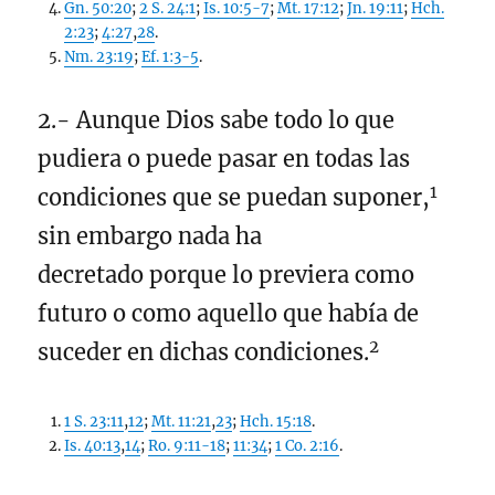
Gn. 50:20
;
2 S. 24:1
;
Is. 10:5-7
;
Mt. 17:12
;
Jn. 19:11
;
Hch.
2:23
;
4:27
,
28
.
Nm. 23:19
;
Ef. 1:3-5
.
2.- Aunque Dios sabe todo lo que
pudiera o puede pasar en todas las
1
condiciones que se puedan suponer,
sin embargo nada ha
decretado porque lo previera como
futuro o como aquello que había de
2
suceder en dichas condiciones.
1 S. 23:11
,
12
;
Mt. 11:21
,
23
;
Hch. 15:18
.
Is. 40:13
,
14
;
Ro. 9:11-18
;
11:34
;
1 Co. 2:16
.