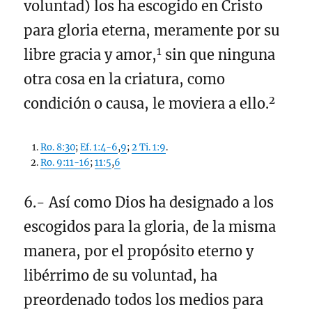
voluntad) los ha escogido en Cristo
para gloria eterna, meramente por su
1
libre gracia y amor,
sin que ninguna
otra cosa en la criatura, como
2
condición o causa, le moviera a ello.
Ro. 8:30
;
Ef. 1:4-6
,
9
;
2 Ti. 1:9
.
Ro. 9:11-16
;
11:5
,
6
6.- Así como Dios ha designado a los
escogidos para la gloria, de la misma
manera, por el propósito eterno y
libérrimo de su voluntad, ha
preordenado todos los medios para