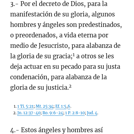
3.- Por el decreto de Dios, para la
manifestación de su gloria, algunos
hombres y ángeles son predestinados,
o preordenados, a vida eterna por
medio de Jesucristo, para alabanza de
1
la gloria de su gracia;
a otros se les
deja actuar en su pecado para su justa
condenación, para alabanza de la
2
gloria de su justicia.
1 Ti. 5:21
;
Mt. 25:34
;
Ef. 1:5
,
6
.
Jn. 12:37-40
;
Ro. 9:6-24
;
1 P. 2:8-10
;
Jud. 4
.
4.- Estos ángeles y hombres así