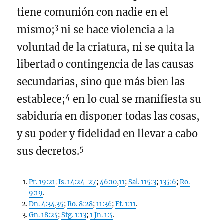
tiene comunión con nadie en el
3
mismo;
ni se hace violencia a la
voluntad de la criatura, ni se quita la
libertad o contingencia de las causas
secundarias, sino que más bien las
4
establece;
en lo cual se manifiesta su
sabiduría en disponer todas las cosas,
y su poder y fidelidad en llevar a cabo
5
sus decretos.
Pr. 19:21
;
Is. 14:24-27
;
46:10
,
11
;
Sal. 115:3
;
135:6
;
Ro.
9:19
.
Dn. 4:34
,
35
;
Ro. 8:28
;
11:36
;
Ef. 1:11
.
Gn. 18:25
;
Stg. 1:13
;
1 Jn. 1:5
.