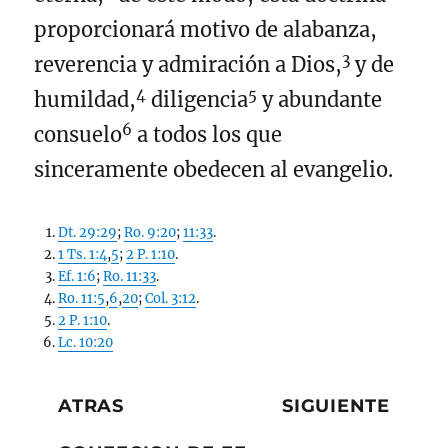
proporcionará motivo de alabanza,
3
reverencia y admiración a Dios,
y de
4
5
humildad,
diligencia
y abundante
6
consuelo
a todos los que
sinceramente obedecen al evangelio.
Dt. 29:29
;
Ro. 9:20
;
11:33
.
1 Ts. 1:4
,
5
;
2 P. 1:10
.
Ef. 1:6
;
Ro. 11:33
.
Ro. 11:5
,
6
,
20
;
Col. 3:12
.
2 P. 1:10
.
Lc. 10:20
ATRAS
SIGUIENTE