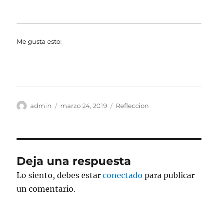
Me gusta esto:
Autor
Publicado
Categorías
admin
marzo 24, 2019
Refleccion
el
Deja una respuesta
Lo siento, debes estar
conectado
para publicar
un comentario.