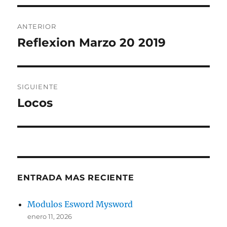
Navegación
ANTERIOR
de
Reflexion Marzo 20 2019
Entrada
anterior:
entradas
SIGUIENTE
Locos
Entrada
siguiente:
ENTRADA MAS RECIENTE
Modulos Esword Mysword
enero 11, 2026